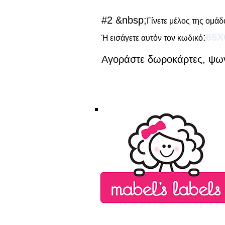
#2 &nbsp;
Γίνετε μέλος της ομά
:
65X
Ή εισάγετε αυτόν τον κωδικό
Αγοράστε δωροκάρτες, ψων