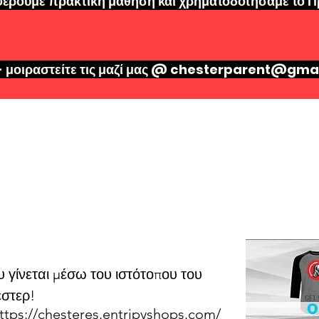
φέρουμε πρακτική μάθηση και χρηματοδοτήσαμε το 
 μοιραστείτε τις μαζί μας @
chesterparent@gmai
tinious Fundrais
υ γίνεται μέσω του ιστότοπου του
έστερ!
ttps://chesteres.entripyshops.com/