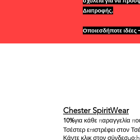
σχολεία για να προσ
Διατροφής.
Οποιεσδήποτε ιδέες -
Con
Chester SpiritWear
10%
για κάθε παραγγελία πο
Τσέστερ επιστρέφει στον Τσ
Κάντε κλικ στον σύνδεσμο:
h