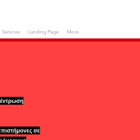
Services
Landing Page
More
τρωση
κέντρωση
επιστήμονες σε