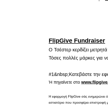
FlipGive Fundraiser
Ο Τσέστερ κερδίζει μετρητ
Τόσες πολλές μάρκες για να
#1&nbsp;
Κατεβάστε την εφ
Ή πηγαίνετε στο
www.flipgiv
Η εφαρμογή FlipGive σάς ενημερώνει ό
εστιατόριο που προσφέρει επιστροφή μ