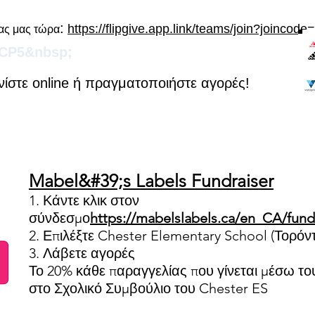
:
https://flipgive.app.link/teams/join?joinco
δας μας τώρα
CP5&nbsp;
ίστε online ή πραγματοποιήστε αγορές!
Mabel&#39;s Labels Fundraiser
1. Κάντε κλικ στον
σύνδεσμο
https://mabelslabels.ca/en_CA/fund
2. Επιλέξτε Chester Elementary School (Τορόν
3. Λάβετε αγορές
Το 20% κάθε παραγγελίας που γίνεται μέσω του
στο Σχολικό Συμβούλιο του Chester ES